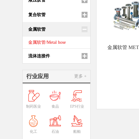
液压胶管
复合软管
金属软管
金属软管/Metal hose
金属软管 META
流体连接件
行业应用
更多 +
制药医业
食品
EPS行业
化工
石油
船舶