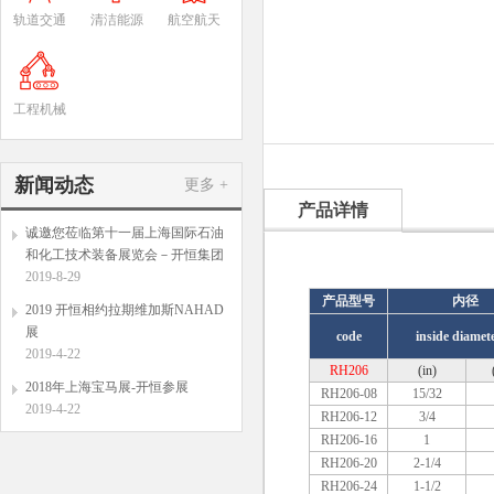
轨道交通
清洁能源
航空航天
工程机械
新闻动态
更多 +
产品详情
诚邀您莅临第十一届上海国际石油
和化工技术装备展览会－开恒集团
2019-8-29
产品型号
内径
2019 开恒相约拉期维加斯NAHAD
展
code
inside diam
2019-4-22
RH206
(in)
2018年上海宝马展-开恒参展
RH206-08
15/32
2019-4-22
RH206-12
3/4
RH206-16
1
RH206-20
2-1/4
RH206-24
1-1/2