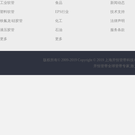
工业软管
食品
新闻动态
塑料软管
EPS行业
技术支持
铁氟龙/硅胶管
化工
法律声明
液压胶管
石油
服务条款
更多
更多
版权所有© 2009-2019
Copyright © 2019 上海开恒管带科技有限公
开恒管带全球管带专家,致