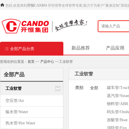
您好,欢迎来到
开恒CANDO
开恒管带全球管带专家,致力于为客户“量身定制”系统
新品推荐
产品应用
全部产品分类
您现在的位置是：
首页
>>
产品中心
>>工业软管
工业软管
全部产品
类别
罐车管/Truc
全部
工业软管
蒸汽管/Stea
空压管/Air
物料管/ABR
输水管/Water
码头管/Onsho
游艇管/Boat
热水管/Hot Water
消防管/Fire