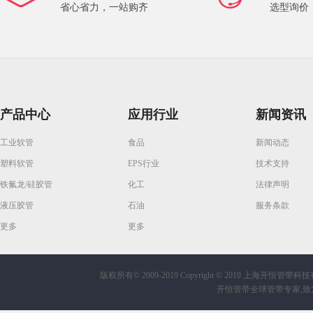
省心省力，一站购齐
选型询价
产品中心
应用行业
新闻资讯
工业软管
食品
新闻动态
塑料软管
EPS行业
技术支持
铁氟龙/硅胶管
化工
法律声明
液压胶管
石油
服务条款
更多
更多
版权所有© 2009-2019
Copyright © 2019 上海开恒管带科技有限公
开恒管带全球管带专家,致