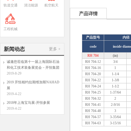
轨道交通
清洁能源
航空航天
产品详情
工程机械
产品型号
内径
code
inside dia
新闻动态
更多 +
RH 704
(in)
诚邀您莅临第十一届上海国际石油
RH 704-12
3/4
和化工技术装备展览会－开恒集团
RH 704-16
1
2019-8-29
RH 704-20
1-1/4
RH 704-22
1-3/8
2019 开恒相约拉期维加斯NAHAD
RH 704-24
1-1/2
展
RH 704-25
1-37/64
2019-4-22
RH 704-32
2
2018年上海宝马展-开恒参展
RH 704-41
2-9/16
2019-4-22
RH 704-48
3
RH 704-57
3-35/64
RH 704-63
3-15/16