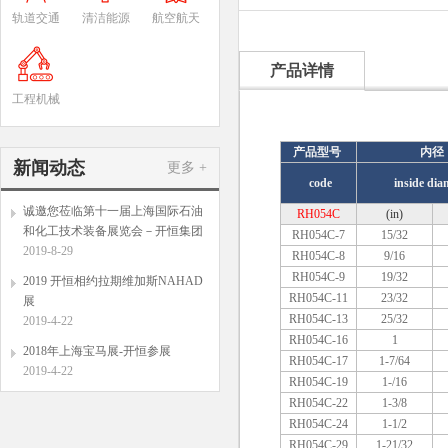
轨道交通
清洁能源
航空航天
产品详情
工程机械
产品型号
内径
新闻动态
更多 +
code
inside dia
诚邀您莅临第十一届上海国际石油
RH054C
(in)
和化工技术装备展览会－开恒集团
RH054C-7
15/32
2019-8-29
RH054C-8
9/16
RH054C-9
19/32
2019 开恒相约拉期维加斯NAHAD
RH054C-11
23/32
展
RH054C-13
25/32
2019-4-22
RH054C-16
1
2018年上海宝马展-开恒参展
RH054C-17
1-7/64
2019-4-22
RH054C-19
1-/16
RH054C-22
1-3/8
RH054C-24
1-1/2
RH054C-29
1-21/32