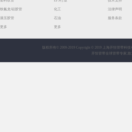
塑料软管
EPS行业
技术支持
铁氟龙/硅胶管
化工
法律声明
液压胶管
石油
服务条款
更多
更多
版权所有© 2009-2019
Copyright © 2019 上海开恒管带科技有限公
开恒管带全球管带专家,致